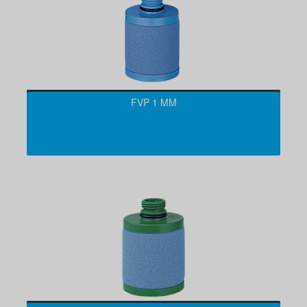
FVP 1 ΜM