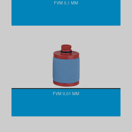
FVM 0,1 ΜM
FVM 0,01 ΜM