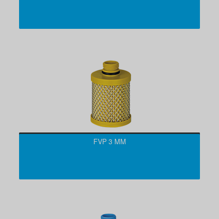
FVP 3 ΜM