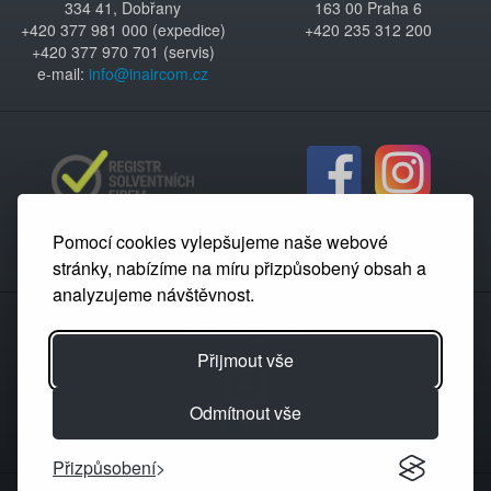
334 41, Dobřany
163 00 Praha 6
+420 377 981 000 (expedice)
+420 235 312 200
+420 377 970 701 (servis)
e-mail:
info@inaircom.cz
Pomocí cookies vylepšujeme naše webové
stránky, nabízíme na míru přizpůsobený obsah a
analyzujeme návštěvnost.
Partnerský portál
Přijmout vše
Odmítnout vše
Přizpůsobení