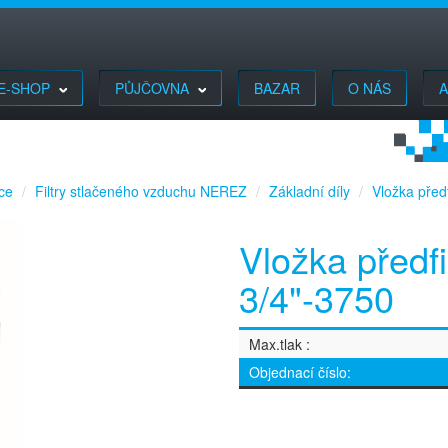
E-SHOP
PŮJČOVNA
BAZAR
O NÁS
A
ace
Filtry stlačeného vzduchu NEREZ
Základní díly
Vložka před
Vložka předf
3/4"-3750
Max.tlak
Objednací číslo