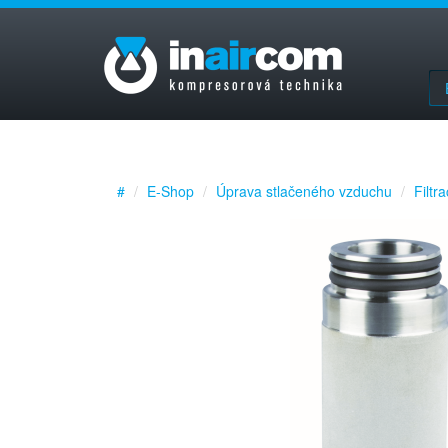
#
E-Shop
Úprava stlačeného vzduchu
Filtr