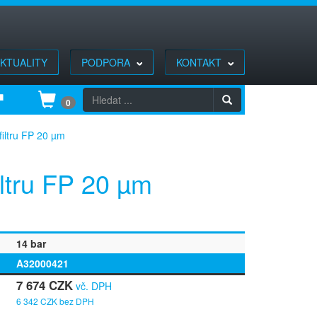
KTUALITY
PODPORA
KONTAKT
0
filtru FP 20 µm
iltru FP 20 µm
14 bar
A32000421
7 674 CZK
vč. DPH
6 342 CZK bez DPH