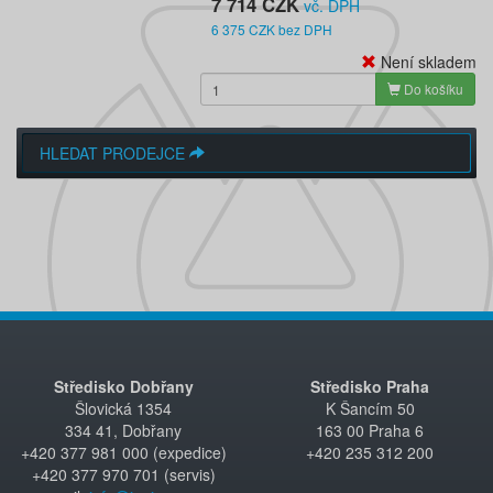
7 714 CZK
vč. DPH
6 375 CZK bez DPH
Není skladem
Do košíku
HLEDAT PRODEJCE
Středisko Dobřany
Středisko Praha
Šlovická 1354
K Šancím 50
334 41, Dobřany
163 00 Praha 6
+420 377 981 000 (expedice)
+420 235 312 200
+420 377 970 701 (servis)