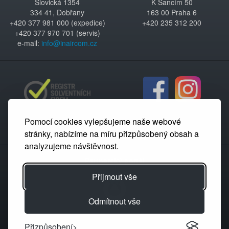
Šlovická 1354
K Šancím 50
334 41, Dobřany
163 00 Praha 6
+420 377 981 000 (expedice)
+420 235 312 200
+420 377 970 701 (servis)
e-mail:
info@inaircom.cz
Pomocí cookies vylepšujeme naše webové
stránky, nabízíme na míru přizpůsobený obsah a
analyzujeme návštěvnost.
Partnerský portál
Přijmout vše
Odmítnout vše
Přizpůsobení