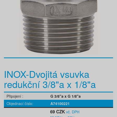
INOX-Dvojitá vsuvka
redukční 3/8"a x 1/8"a
Připojení
G 3/8"a x G 1/8"a
Objednací číslo
A74100221
69 CZK
vč. DPH