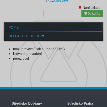
57 CZK bez DPH
Není skladem
Do košíku
POPIS
HLEDAT PRODEJCE
max. provozní tlak 16 bar při 25°C
lisované provedení
nerez ocel
Středisko Dobřany
Středisko Praha