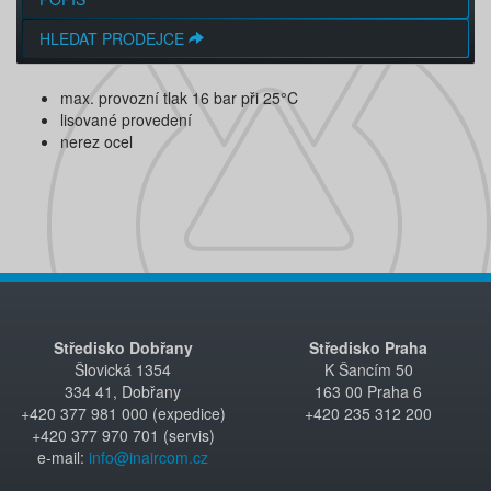
HLEDAT PRODEJCE
max. provozní tlak 16 bar při 25°C
lisované provedení
nerez ocel
Středisko Dobřany
Středisko Praha
Šlovická 1354
K Šancím 50
334 41, Dobřany
163 00 Praha 6
+420 377 981 000 (expedice)
+420 235 312 200
+420 377 970 701 (servis)
e-mail:
info@inaircom.cz