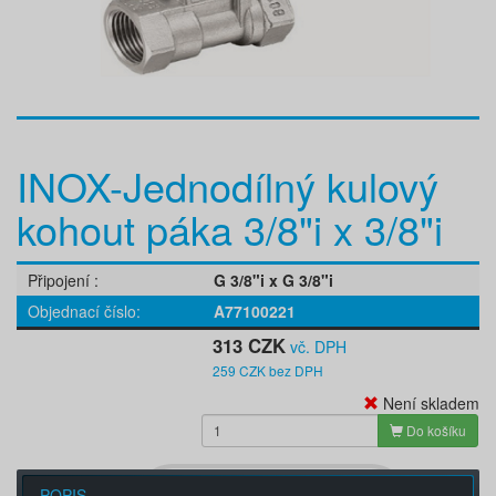
INOX-Jednodílný kulový
kohout páka 3/8"i x 3/8"i
Připojení
G 3/8"i x G 3/8"i
Objednací číslo
A77100221
313 CZK
vč. DPH
259 CZK bez DPH
Není skladem
Do košíku
POPIS