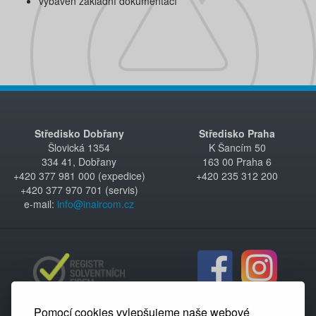
vybaven základní dokumentací
Středisko Dobřany
Středisko Praha
Šlovická 1354
K Šancím 50
334 41, Dobřany
163 00 Praha 6
+420 377 981 000 (expedice)
+420 235 312 200
+420 377 970 701 (servis)
e-mail:
info@inaircom.cz
Pomocí cookies vylepšujeme naše webové