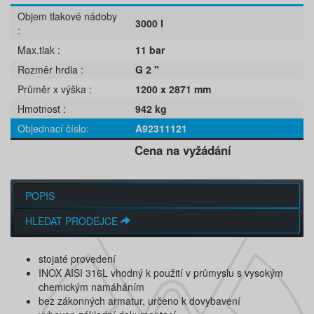
Objem tlakové nádoby
3000 l
Max.tlak
11 bar
Rozměr hrdla
G 2 "
Průměr x výška
1200 x 2871 mm
Hmotnost
942 kg
Objednací číslo
A92311121
Cena na vyžádání
POPIS
HLEDAT PRODEJCE
stojaté provedení
INOX AISI 316L vhodný k použití v průmyslu s vysokým
chemickým namáháním
bez zákonných armatur, určeno k dovybavení