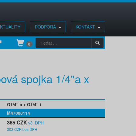
KTUALITY
PODPORA
KONTAKT
0
ová spojka 1/4"a x
G1/4" a x G1/4" i
M47000114
365 CZK
vč. DPH
302 CZK bez DPH