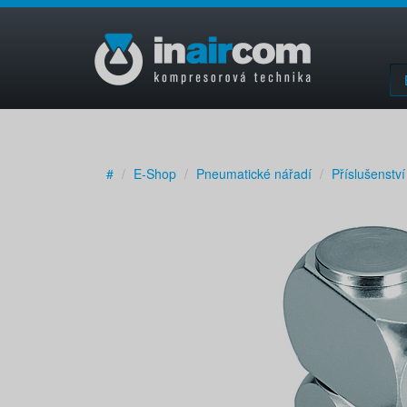
#
E-Shop
Pneumatické nářadí
Příslušenství