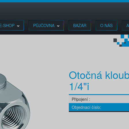
E-SHOP
PŮJČOVNA
BAZAR
O NÁS
A
Otočná kloub
1/4"i
Připojení
Objednací číslo