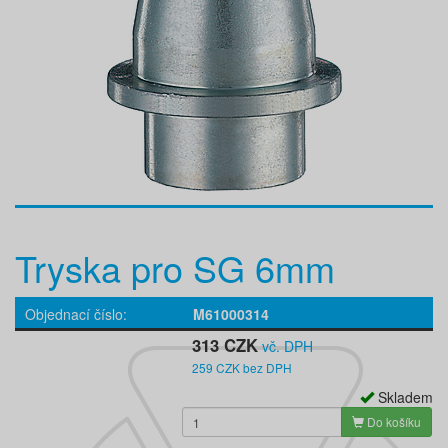
Tryska pro SG 6mm
Objednací číslo
M61000314
313 CZK
vč. DPH
259 CZK bez DPH
Skladem
Do košíku