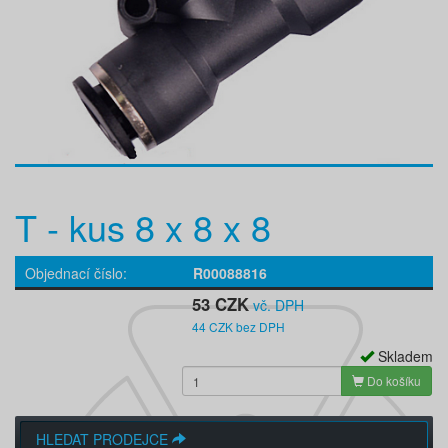
T - kus 8 x 8 x 8
Objednací číslo
R00088816
53 CZK
vč. DPH
44 CZK bez DPH
Skladem
Do košíku
HLEDAT PRODEJCE