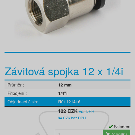
Závitová spojka 12 x 1/4i
Průměr
12 mm
Připojení
1/4"i
Objednací číslo
R01121416
102 CZK
vč. DPH
84 CZK bez DPH
Skladem
Do košíku