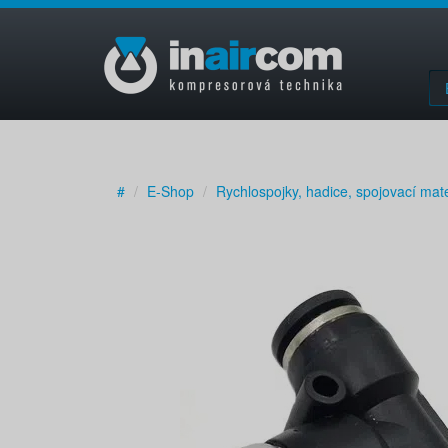
#
E-Shop
Rychlospojky, hadice, spojovací mate