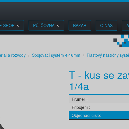
E-SHOP
PŮJČOVNA
BAZAR
O NÁS
A
riál a rozvody
Spojovací systém 4-16mm
Plastový nástrčný sys
T - kus se z
1/4a
Průměr
Připojení
Objednací číslo