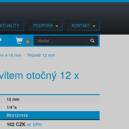
KTUALITY
PODPORA
KONTAKT
0
tém 4-16 mm
Průměr 12 mm
avitem otočný 12 x
12 mm
1/4"a
R03121416
162 CZK
vč. DPH