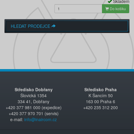
Skladem
Do košíku
HLEDAT PRODEJCE
Středisko Dobřany
Středisko Praha
Šlovická 1354
K Šancím 50
334 41, Dobřany
163 00 Praha 6
+420 377 981 000 (expedice)
+420 235 312 200
+420 377 970 701 (servis)
e-mail:
info@inaircom.cz