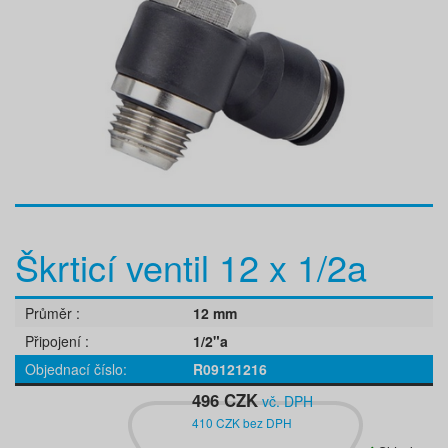
Škrticí ventil 12 x 1/2a
Průměr
12 mm
Připojení
1/2"a
Objednací číslo
R09121216
496 CZK
vč. DPH
410 CZK bez DPH