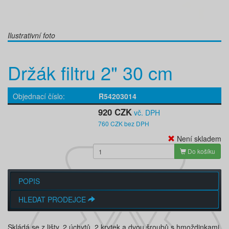
Ilustrativní foto
Držák filtru 2" 30 cm
Objednací číslo
R54203014
920 CZK
vč. DPH
760 CZK bez DPH
Není skladem
Do košíku
POPIS
HLEDAT PRODEJCE
Skládá se z lišty, 2 úchytů, 2 krytek a dvou šroubů s hmoždinkami