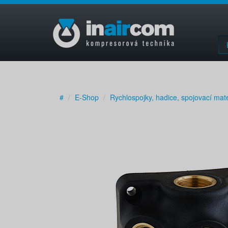
#
E-Shop
Rychlospojky, hadice, spojovací mate