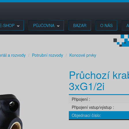
E-SHOP
PŮJČOVNA
BAZAR
O NÁS
A
riál a rozvody
Potrubní rozvody
Koncové prvky
Průchozí kra
3xG1/2i
Připojení
Připojení vstup/výstup
Objednací číslo