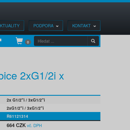
KTUALITY
PODPORA
KONTAKT
0
bice 2xG1/2i x
2x G1/2"i / 3xG1/2"i
2xG1/2"i / 3xG1/2"i
R61121314
664 CZK
vč. DPH