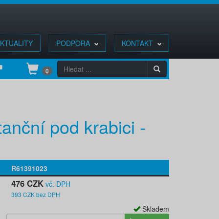
KTUALITY
PODPORA
KONTAKT
0
anční pod krabici -
R61391023
476 CZK
vč. DPH
393 CZK bez DPH
Skladem