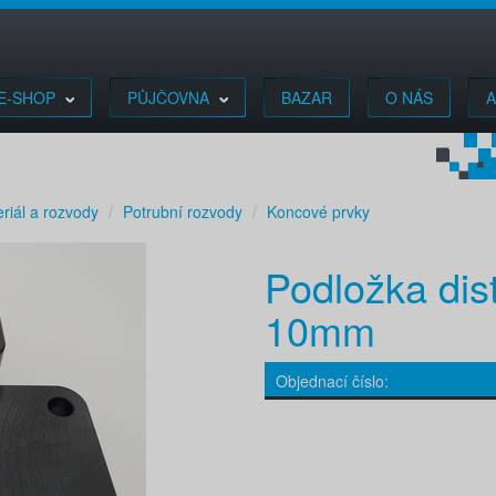
E-SHOP
PŮJČOVNA
BAZAR
O NÁS
A
riál a rozvody
Potrubní rozvody
Koncové prvky
Podložka dist
10mm
Objednací číslo