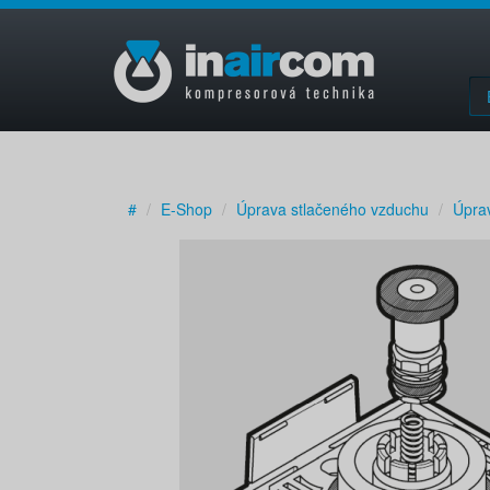
#
E-Shop
Úprava stlačeného vzduchu
Úpra