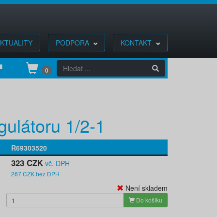
KTUALITY
PODPORA
KONTAKT
0
gulátoru 1/2-1
R69303520
323 CZK
vč. DPH
267 CZK bez DPH
Není skladem
Do košíku