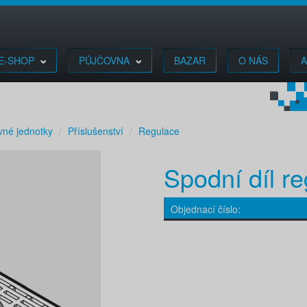
E-SHOP
PŮJČOVNA
BAZAR
O NÁS
A
vné jednotky
Příslušenství
Regulace
Spodní díl re
Objednací číslo