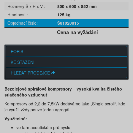
Rozměry Š x H x V
800 x 600 x 852 mm
Hmotnost
125 kg
Objednací číslo
S81020815
Cena na vyžádání
POPIS
KE STAŽENÍ
HLEDAT PRODEJCE
Bezolejové spirálové kompresory = vysoká kvalita čistého
stlačeného vzduchu!
Kompresory od 2,2 do 7,5kW dodáváme jako „Single scroll“, kde
je využit vždy pouze jeden agregát.
Využitelné:
ve farmaceutickém průmyslu