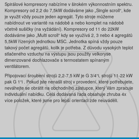
Spirálové kompresory nabízíme v širokém výkonnostním spektru.
Kompresory od 2,2 do 7,5kW dodáváme jako „Single scroll“, kde
je využit vždy pouze jeden agregát. Tyto stroje můžeme
nabídnout ve variantě na nádobě a nebo komplet na nádobě
včetně sušičky (na vyžádání). Kompresory od 11 do 22kW
dodáváme jako „Multi scroll“ kdy se využívá 2, 3 nebo 4 agregátů
5,5kW řízených jednotkou MSC. Jednotka spíná vždy pouze
takový počet agregátů, kolik je potřeba. Z důvodu vysokých teplot
stlačeného vzduchu na výstupu jsou použity velkoryse
dimenzované dochlazovače s termostatem spínaným
ventilátorem.
Připojovací šroubení strojů 2,2-7,5 kW je G 3/4“i, strojů 11-22 kW
pak G 1“i . Pokud jste nenašli stroj v provedení, které potřebujete,
neváhejte se obrátit na obchodního zástupce, který Vám zpracuje
individuální nabídku. Celá dodávaná řada obsahuje zhruba 4x
více položek, které jsme pro lepší orientaci zde neuváděli.