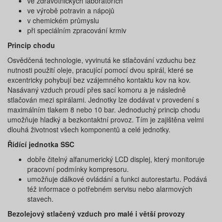
ve zdravotnických laboratořích
ve výrobě potravin a nápojů
v chemickém průmyslu
při speciálním zpracování krmiv
Princip chodu
Osvědčená technologie, vyvinutá ke stlačování vzduchu bez
nutnosti použití oleje, pracující pomocí dvou spirál, které se
excentricky pohybují bez vzájemného kontaktu kov na kov.
Nasávaný vzduch proudí přes sací komoru a je následně
stlačován mezi spirálami. Jednotky lze dodávat v provedení s
maximálním tlakem 8 nebo 10 bar. Jednoduchý princip chodu
umožňuje hladký a bezkontaktní provoz. Tím je zajištěna velmi
dlouhá životnost všech komponentů a celé jednotky.
Řídící jednotka SSC
dobře čitelný alfanumerický LCD displej, který monitoruje
pracovní podmínky kompresoru.
umožňuje dálkové ovládání a funkci autorestartu. Podává
též informace o potřebném servisu nebo alarmových
stavech.
Bezolejový stlačený vzduch pro malé i větší provozy