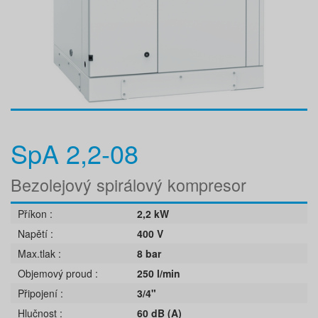
SpA 2,2-08
Bezolejový spirálový kompresor
Příkon
2,2 kW
Napětí
400 V
Max.tlak
8 bar
Objemový proud
250 l/min
Připojení
3/4"
Hlučnost
60 dB (A)