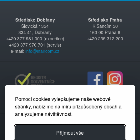
Středisko Dobřany
Středisko Praha
Šlovická 1354
K Šancím 50
334 41, Dobřany
163 00 Praha 6
+420 377 981 000 (expedice)
+420 235 312 200
+420 377 970 701 (servis)
e-mail:
info@inaircom.cz
Pomocí cookies vylepšujeme naše webové
stránky, nabízíme na míru přizpůsobený obsah a
analyzujeme návštěvnost.
Partnerský portál
Přijmout vše