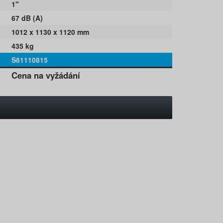
1"
67 dB (A)
1012 x 1130 x 1120 mm
435 kg
S81110815
Cena na vyžádání