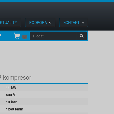
KTUALITY
PODPORA
KONTAKT
0
vý kompresor
11 kW
400 V
10 bar
1240 l/min