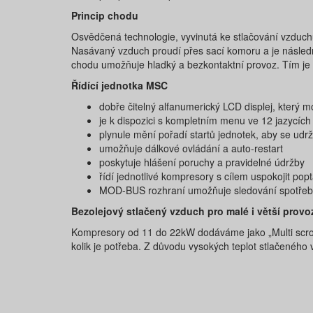
Princip chodu
Osvědčená technologie, vyvinutá ke stlačování vzduchu 
Nasávaný vzduch proudí přes sací komoru a je následn
chodu umožňuje hladký a bezkontaktní provoz. Tím je 
Řídící jednotka MSC
dobře čitelný alfanumerický LCD displej, který
je k dispozici s kompletním menu ve 12 jazycíc
plynule mění pořadí startů jednotek, aby se u
umožňuje dálkové ovládání a auto-restart
poskytuje hlášení poruchy a pravidelné údržby
řídí jednotlivé kompresory s cílem uspokojit 
MOD-BUS rozhraní umožňuje sledování spotřeby 
Bezolejový stlačený vzduch pro malé i větší provo
Kompresory od 11 do 22kW dodáváme jako „Multi scrol
kolik je potřeba. Z důvodu vysokých teplot stlačenéh