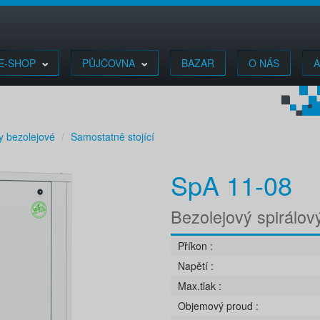
E-SHOP
PŮJČOVNA
BAZAR
O NÁS
A
y bezolejové
Samostatně stojící
SpA 11-08
Bezolejový spirálo
Příkon
Napětí
Max.tlak
Objemový proud