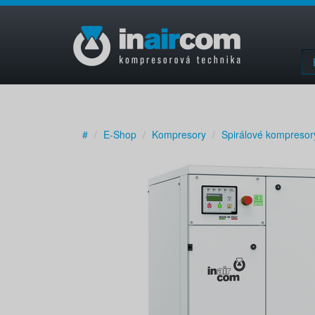
#
E-Shop
Kompresory
Spirálové kompresor