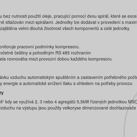
bez nutnosti použití oleje, pracující pomocí dvou spirál, které se exc
ě stlačován mezi spirálami. Jednotky lze dodávat v provedení s maxi
zajištěna velmi dlouhá životnost všech komponentů a celé jednotky.
 monitoruje pracovní podmínky kompresoru.
h včetně češtiny a pohodlným RS 485 rozhraním
držela rovnováha mezi provozní dobou každého kompresoru
poptávku vzduchu automatickým spuštěním a zastavením potřebného poč
energie a automatické snížení tlaku s ohledem na potřeby provozu
zy
l“ kdy se využívá 2, 3 nebo 4 agregátů 5,5kW řízených jednotkou MSC
o vzduchu na výstupu jsou použity velkoryse dimenzované dochlazovače