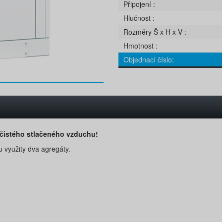
Připojení
Hlučnost
Rozměry Š x H x V
Hmotnost
Objednací číslo
 čistého stlačeného vzduchu!
u využity dva agregáty.