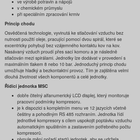
ve výrobě potravin a nápojů
v chemickém průmyslu
při speciálním zpracování krmiv
Princip chodu
Osvědčená technologie, vyvinutá ke stlačování vzduchu bez
nutnosti použití oleje, pracující pomocí dvou spirál, které se
excentricky pohybují bez vzájemného kontaktu kov na kov.
Nasávaný vzduch proudí přes sací komoru a je následně
stlačován mezi spirálami. Jednotky lze dodávat v provedení s
maximálním tlakem 8 nebo 10 bar. Jednoduchý princip chodu
umožňuje hladký a bezkontaktní provoz. Tím je zajištěna velmi
dlouhá životnost všech komponentů a celé jednotky.
Řídící jednotka MSC
dobře čitelný alfanumerický LCD displej, který monitoruje
pracovní podmínky kompresoru.
je k dispozici s kompletním menu ve 12 jazycích včetně
češtiny a pohodlným RS 485 rozhraním. Jednotka řídí
jednotlivé kompresory s cílem uspokojit poptávku vzduchu
automatickým spuštěním a zastavením potřebného počtu
kompresorů.
plynule mění pořadí startů jednotek, aby se udržela