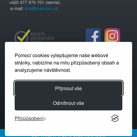
+420 377 970 701 (servis)
e-mail:
info@inaircom.cz
Pomocí cookies vylepšujeme naše webové
stránky, nabízíme na míru přizpůsobený obsah a
analyzujeme návštěvnost.
Partnerský portál
Přijmout vše
Odmítnout vše
Přizpůsobení
COPYRIGHT © 2013-2026 INAIRCOM