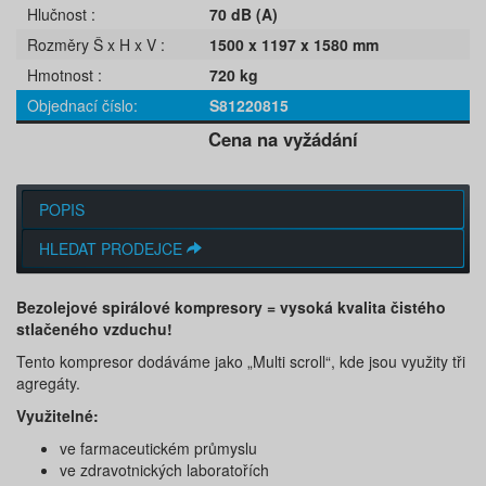
Hlučnost
70 dB (A)
Rozměry Š x H x V
1500 x 1197 x 1580 mm
Hmotnost
720 kg
Objednací číslo
S81220815
Cena na vyžádání
POPIS
HLEDAT PRODEJCE
Bezolejové spirálové kompresory = vysoká kvalita čistého
stlačeného vzduchu!
Tento kompresor dodáváme jako „Multi scroll“, kde jsou využity tři
agregáty.
Využitelné:
ve farmaceutickém průmyslu
ve zdravotnických laboratořích