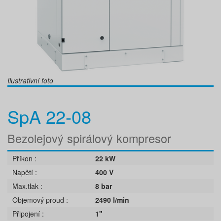
Ilustrativní foto
SpA 22-08
Bezolejový spirálový kompresor
Příkon
22 kW
Napětí
400 V
Max.tlak
8 bar
Objemový proud
2490 l/min
Připojení
1"