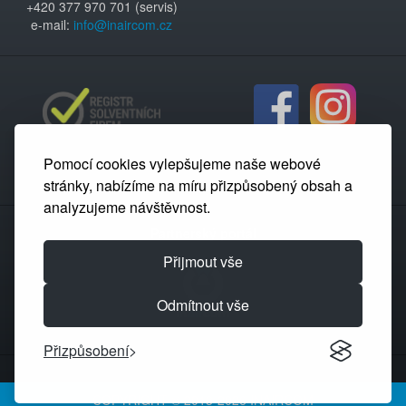
+420 377 970 701 (servis)
e-mail:
info@inaircom.cz
Pomocí cookies vylepšujeme naše webové
stránky, nabízíme na míru přizpůsobený obsah a
analyzujeme návštěvnost.
Partnerský portál
Přijmout vše
Odmítnout vše
Přizpůsobení
COPYRIGHT © 2013-2026 INAIRCOM