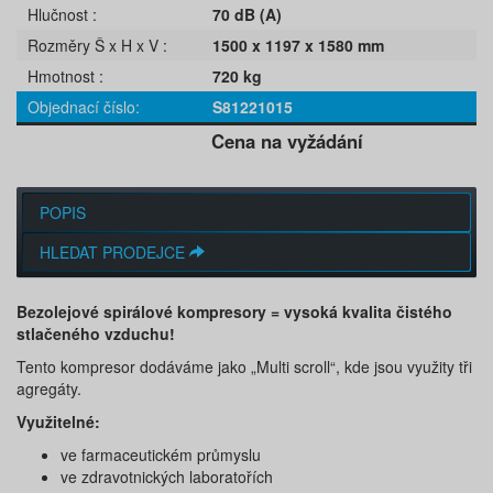
Hlučnost
70 dB (A)
Rozměry Š x H x V
1500 x 1197 x 1580 mm
Hmotnost
720 kg
Objednací číslo
S81221015
Cena na vyžádání
POPIS
HLEDAT PRODEJCE
Bezolejové spirálové kompresory = vysoká kvalita čistého
stlačeného vzduchu!
Tento kompresor dodáváme jako „Multi scroll“, kde jsou využity tři
agregáty.
Využitelné:
ve farmaceutickém průmyslu
ve zdravotnických laboratořích