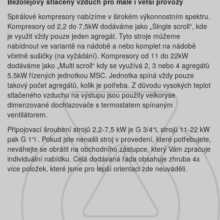
Bezolejový stlačený vzduch pro malé i větší provozy
Spirálové kompresory nabízíme v širokém výkonnostním spektru.
Kompresory od 2,2 do 7,5kW dodáváme jako „Single scroll“, kde
je využit vždy pouze jeden agregát. Tyto stroje můžeme
nabídnout ve variantě na nádobě a nebo komplet na nádobě
včetně sušičky (na vyžádání). Kompresory od 11 do 22kW
dodáváme jako „Multi scroll“ kdy se využívá 2, 3 nebo 4 agregátů
5,5kW řízených jednotkou MSC. Jednotka spíná vždy pouze
takový počet agregátů, kolik je potřeba. Z důvodu vysokých teplot
stlačeného vzduchu na výstupu jsou použity velkoryse
dimenzované dochlazovače s termostatem spínaným
ventilátorem.
Připojovací šroubení strojů 2,2-7,5 kW je G 3/4“i, strojů 11-22 kW
pak G 1“i . Pokud jste nenašli stroj v provedení, které potřebujete,
neváhejte se obrátit na obchodního zástupce, který Vám zpracuje
individuální nabídku. Celá dodávaná řada obsahuje zhruba 4x
více položek, které jsme pro lepší orientaci zde neuváděli.