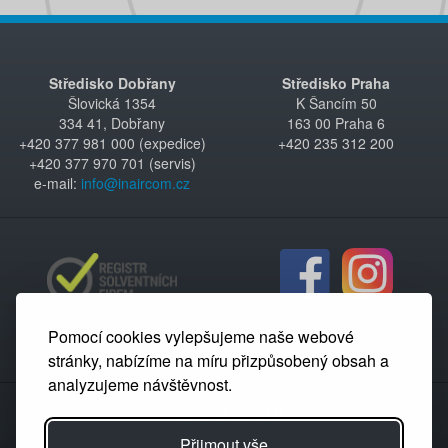
Středisko Dobřany
Středisko Praha
Šlovická 1354
K Šancím 50
334 41, Dobřany
163 00 Praha 6
+420 377 981 000 (expedice)
+420 235 312 200
+420 377 970 701 (servis)
e-mail:
info@inaircom.cz
Pomocí cookies vylepšujeme naše webové
stránky, nabízíme na míru přizpůsobený obsah a
analyzujeme návštěvnost.
Partnerský portál
Přijmout vše