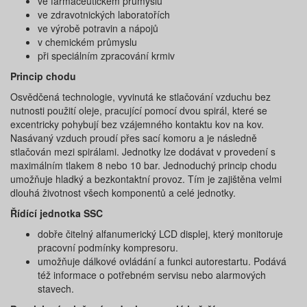
ve farmaceutickém průmyslu
ve zdravotnických laboratořích
ve výrobě potravin a nápojů
v chemickém průmyslu
při speciálním zpracování krmiv
Princip chodu
Osvědčená technologie, vyvinutá ke stlačování vzduchu bez
nutnosti použití oleje, pracující pomocí dvou spirál, které se
excentricky pohybují bez vzájemného kontaktu kov na kov.
Nasávaný vzduch proudí přes sací komoru a je následně
stlačován mezi spirálami. Jednotky lze dodávat v provedení s
maximálním tlakem 8 nebo 10 bar. Jednoduchý princip chodu
umožňuje hladký a bezkontaktní provoz. Tím je zajištěna velmi
dlouhá životnost všech komponentů a celé jednotky.
Řídící jednotka SSC
dobře čitelný alfanumerický LCD displej, který monitoruje
pracovní podmínky kompresoru.
umožňuje dálkové ovládání a funkci autorestartu. Podává
též informace o potřebném servisu nebo alarmových
stavech.