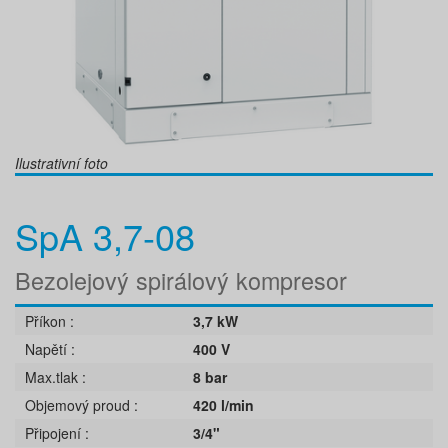
Ilustrativní foto
SpA 3,7-08
Bezolejový spirálový kompresor
Příkon
3,7 kW
Napětí
400 V
Max.tlak
8 bar
Objemový proud
420 l/min
Připojení
3/4"