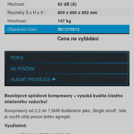
Hlučnost
62 dB (A)
Rozměry Š x H x V
800 x 600 x 852 mm
Hmotnost
147 kg
Objednací číslo
S81370815
Cena na vyžádání
POPIS
KE STAŽENÍ
HLEDAT PRODEJCE
Bezolejové spirálové kompresory = vysoká kvalita čistého
stlačeného vzduchu!
Kompresory od 2,2 do 7,5kW dodáváme jako „Single scroll“, kde
je využit vždy pouze jeden agregát.
Využitelné: