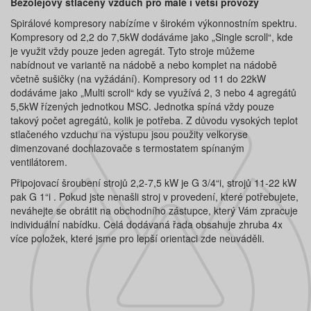
Bezolejový stlačený vzduch pro malé i větší provozy
Spirálové kompresory nabízíme v širokém výkonnostním spektru.
Kompresory od 2,2 do 7,5kW dodáváme jako „Single scroll“, kde
je využit vždy pouze jeden agregát. Tyto stroje můžeme
nabídnout ve variantě na nádobě a nebo komplet na nádobě
včetně sušičky (na vyžádání). Kompresory od 11 do 22kW
dodáváme jako „Multi scroll“ kdy se využívá 2, 3 nebo 4 agregátů
5,5kW řízených jednotkou MSC. Jednotka spíná vždy pouze
takový počet agregátů, kolik je potřeba. Z důvodu vysokých teplot
stlačeného vzduchu na výstupu jsou použity velkoryse
dimenzované dochlazovače s termostatem spínaným
ventilátorem.
Připojovací šroubení strojů 2,2-7,5 kW je G 3/4“i, strojů 11-22 kW
pak G 1“i . Pokud jste nenašli stroj v provedení, které potřebujete,
neváhejte se obrátit na obchodního zástupce, který Vám zpracuje
individuální nabídku. Celá dodávaná řada obsahuje zhruba 4x
více položek, které jsme pro lepší orientaci zde neuváděli.