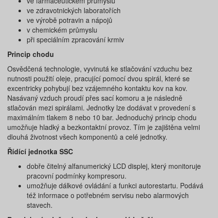
ve farmaceutickém průmyslu
ve zdravotnických laboratořích
ve výrobě potravin a nápojů
v chemickém průmyslu
při speciálním zpracování krmiv
Princip chodu
Osvědčená technologie, vyvinutá ke stlačování vzduchu bez
nutnosti použití oleje, pracující pomocí dvou spirál, které se
excentricky pohybují bez vzájemného kontaktu kov na kov.
Nasávaný vzduch proudí přes sací komoru a je následně
stlačován mezi spirálami. Jednotky lze dodávat v provedení s
maximálním tlakem 8 nebo 10 bar. Jednoduchý princip chodu
umožňuje hladký a bezkontaktní provoz. Tím je zajištěna velmi
dlouhá životnost všech komponentů a celé jednotky.
Řídící jednotka SSC
dobře čitelný alfanumerický LCD displej, který monitoruje
pracovní podmínky kompresoru.
umožňuje dálkové ovládání a funkci autorestartu. Podává
též informace o potřebném servisu nebo alarmových
stavech.