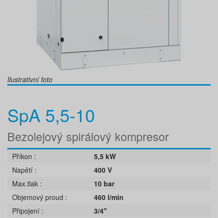
Ilustrativní foto
SpA 5,5-10
Bezolejový spirálový kompresor
Příkon
5,5 kW
Napětí
400 V
Max.tlak
10 bar
Objemový proud
460 l/min
Připojení
3/4"