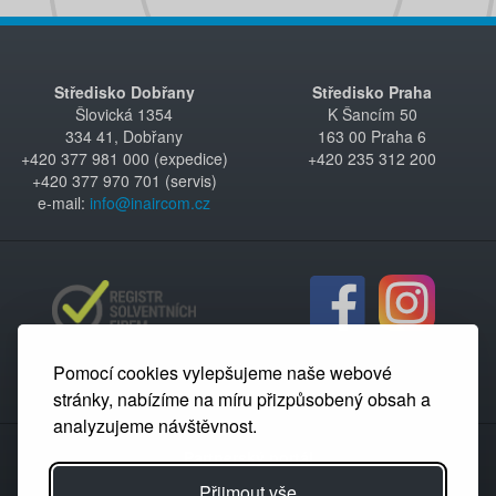
Středisko Dobřany
Středisko Praha
Šlovická 1354
K Šancím 50
334 41, Dobřany
163 00 Praha 6
+420 377 981 000 (expedice)
+420 235 312 200
+420 377 970 701 (servis)
e-mail:
info@inaircom.cz
Pomocí cookies vylepšujeme naše webové
stránky, nabízíme na míru přizpůsobený obsah a
analyzujeme návštěvnost.
Partnerský portál
Přijmout vše