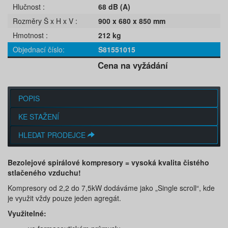
Hlučnost
68 dB (A)
Rozměry Š x H x V
900 x 680 x 850 mm
Hmotnost
212 kg
Objednací číslo
S81551015
Cena na vyžádání
POPIS
KE STAŽENÍ
HLEDAT PRODEJCE
Bezolejové spirálové kompresory = vysoká kvalita čistého
stlačeného vzduchu!
Kompresory od 2,2 do 7,5kW dodáváme jako „Single scroll“, kde
je využit vždy pouze jeden agregát.
Využitelné: