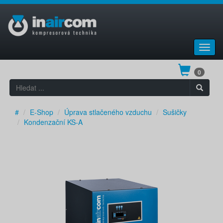
Toggl
navig
0
#
E-Shop
Úprava stlačeného vzduchu
Sušičky
Kondenzační KS-A