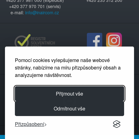
+420 377 981 000 (expedice)
+420 235 312 200
+420 377 970 701 (servis)
e-mail:
info@inaircom.cz
Pomocí cookies vylepšujeme naše webové
stránky, nabízíme na míru přizpůsobený obsah a
analyzujeme návštěvnost.
Partnerský portál
Přijmout vše
Odmítnout vše
Přizpůsobení