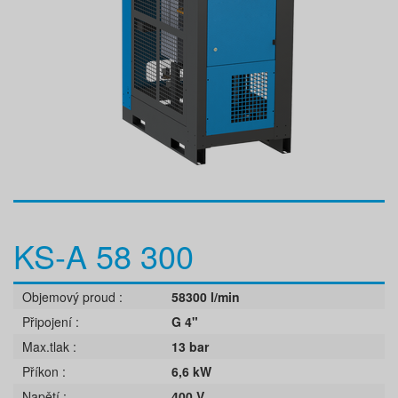
KS-A 58 300
Objemový proud
58300 l/min
Připojení
G 4"
Max.tlak
13 bar
Příkon
6,6 kW
Napětí
400 V