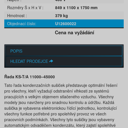
Rozměry Š x H x V
849 x 1100 x 1750 mm
Hmotnost
379 kg
Objednací číslo
U12600022
Cena na vyžádání
POPIS
HLEDAT PRODEJCE
Řada KS-T/A 11000–45000
Tato řada kondenzačních sušiček představuje optimální řešení
pro všechny, kteří vyžadují odstranění vlhkosti ze systémů
pracujících s velkým objemem stlačeného vzduchu. Všechny
modely jsou navrženy pro snadnou kontrolu a údržbu. Každá
sušička je vybavena elektronickou řídící jednotkou, kontrolující
všechny funkce potřebné pro spolehlivý provoz ve všech
pracovních podmínkách. Všechny tyto sušičky jsou vybaveny
automatickým odvaděčem kondenzátu, který zajistí spolehlivé