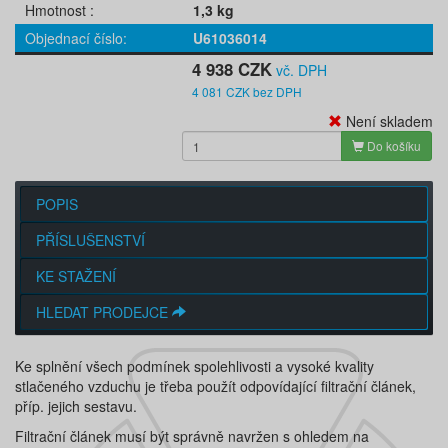
Hmotnost
1,3 kg
Objednací číslo
U61036014
4 938 CZK
vč. DPH
4 081 CZK bez DPH
Není skladem
Do košíku
POPIS
PŘÍSLUŠENSTVÍ
KE STAŽENÍ
HLEDAT PRODEJCE
Ke splnění všech podmínek spolehlivosti a vysoké kvality
stlačeného vzduchu je třeba použít odpovídající filtrační článek,
příp. jejich sestavu.
Filtrační článek musí být správně navržen s ohledem na