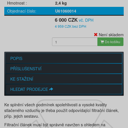
Hmotnost
2,4 kg
Objednací číslo
U61060014
6 000 CZK
vč. DPH
4 959 CZK bez DPH
Není skladem
Do košíku
POPIS
PŘÍSLUŠENSTVÍ
KE STAŽENÍ
HLEDAT PRODEJCE
Ke splnění všech podmínek spolehlivosti a vysoké kvality
stlačeného vzduchu je třeba použít odpovídající filtrační článek,
příp. jejich sestavu.
Filtrační článek musí být správně navržen s ohledem na