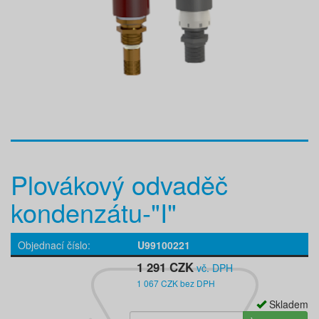
Plovákový odvaděč
kondenzátu-"I"
Objednací číslo
U99100221
1 291 CZK
vč. DPH
1 067 CZK bez DPH
Skladem