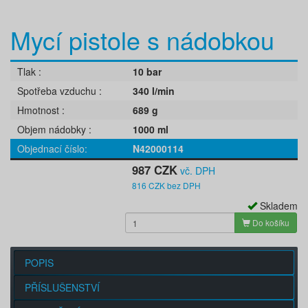
Mycí pistole s nádobkou
Tlak
10 bar
Spotřeba vzduchu
340 l/min
Hmotnost
689 g
Objem nádobky
1000 ml
Objednací číslo
N42000114
987 CZK
vč. DPH
816 CZK bez DPH
Skladem
Do košíku
POPIS
PŘÍSLUŠENSTVÍ