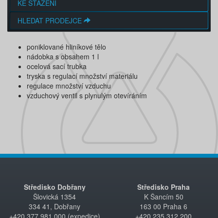
KE STAŽENÍ
HLEDAT PRODEJCE
poniklované hliníkové tělo
nádobka s obsahem 1 l
ocelová sací trubka
tryska s regulací množství materiálu
regulace množství vzduchu
vzduchový ventil s plynulým otevíráním
Středisko Dobřany
Středisko Praha
Šlovická 1354
K Šancím 50
334 41, Dobřany
163 00 Praha 6
+420 377 981 000 (expedice)
+420 235 312 200