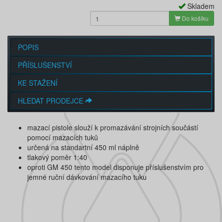
Skladem
Do košíku
POPIS
PŘÍSLUŠENSTVÍ
KE STAŽENÍ
HLEDAT PRODEJCE
mazací pistole slouží k promazávání strojních součástí
pomocí mazacích tuků
určená na standartní 450 ml náplně
tlakový poměr 1:40
oproti GM 450 tento model disponuje příslušenstvím pro
jemné ruční dávkování mazacího tuku