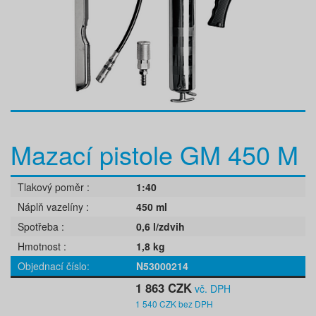
Mazací pistole GM 450 M
Tlakový poměr
1:40
Náplň vazelíny
450 ml
Spotřeba
0,6 l/zdvih
Hmotnost
1,8 kg
Objednací číslo
N53000214
1 863 CZK
vč. DPH
1 540 CZK bez DPH