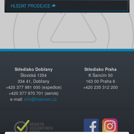
HLEDAT PRODEJCE
Středisko Dobřany
Středisko Praha
Šlovická 1354
K Šancím 50
334 41, Dobřany
163 00 Praha 6
+420 377 981 000 (expedice)
+420 235 312 200
+420 377 970 701 (servis)
e-mail:
info@inaircom.cz