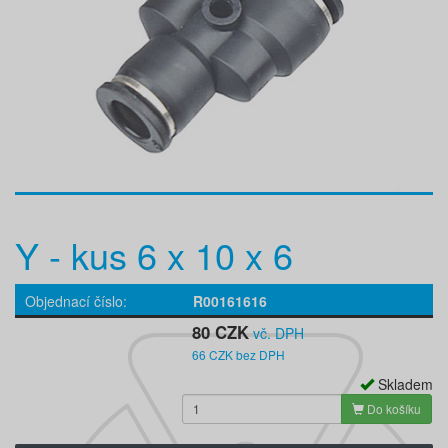
Y - kus 6 x 10 x 6
Objednací číslo
R00161616
80 CZK
vč. DPH
66 CZK bez DPH
Skladem
Do košíku