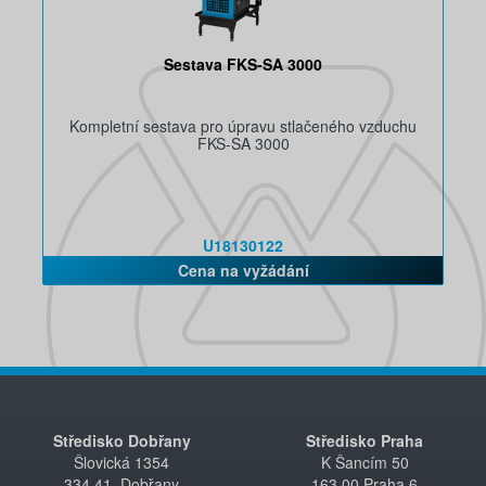
Sestava FKS-SA 3000
Kompletní sestava pro úpravu stlačeného vzduchu
FKS-SA 3000
U18130122
Cena na vyžádání
Středisko Dobřany
Středisko Praha
Šlovická 1354
K Šancím 50
334 41, Dobřany
163 00 Praha 6