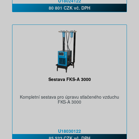
U18024122
80 801 CZK vč. DPH
Sestava FKS-A 3000
Kompletní sestava pro úpravu stlačeného vzduchu
FKS-A 3000
U18030122
85 523 CZK vč. DPH