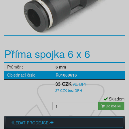
Příma spojka 6 x 6
Průměr
6 mm
Objednací číslo
R01060616
33 CZK
vč. DPH
27 CZK bez DPH
Skladem
Do košíku
HLEDAT PRODEJCE