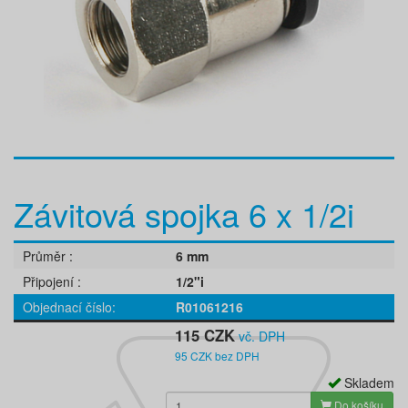
Závitová spojka 6 x 1/2i
Průměr
6 mm
Připojení
1/2"i
Objednací číslo
R01061216
115 CZK
vč. DPH
95 CZK bez DPH
Skladem
Do košíku