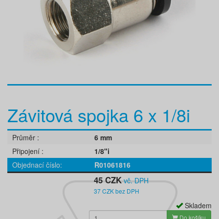
Závitová spojka 6 x 1/8i
Průměr
6 mm
Připojení
1/8"i
Objednací číslo
R01061816
45 CZK
vč. DPH
37 CZK bez DPH
Skladem
Do košíku