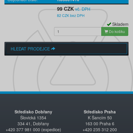
99 CZK
vč. DPH
82 CZK bez DPH
Skladem
Do košíku
HLEDAT PRODEJCE
Středisko Dobřany
Středisko Praha
Šlovická 1354
K Šancím 50
334 41, Dobřany
163 00 Praha 6
+420 377 981 000 (expedice)
+420 235 312 200