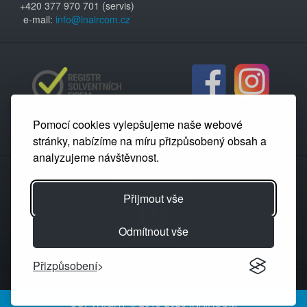
+420 377 970 701 (servis)
e-mail:
info@inaircom.cz
Pomocí cookies vylepšujeme naše webové
stránky, nabízíme na míru přizpůsobený obsah a
analyzujeme návštěvnost.
Partnerský portál
Přijmout vše
Odmítnout vše
Přizpůsobení
COPYRIGHT © 2013-2026 INAIRCOM