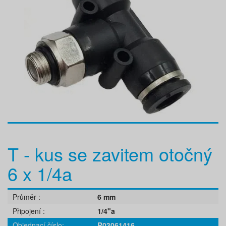
T - kus se zavitem otočný
6 x 1/4a
Průměr
6 mm
Připojení
1/4"a
Objednací číslo
R03061416