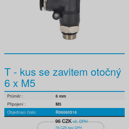
T - kus se zavitem otočný
6 x M5
Průměr
6 mm
Připojení
M5
Objednací číslo
R06060516
96 CZK
vč. DPH
79 CZK bez DPH