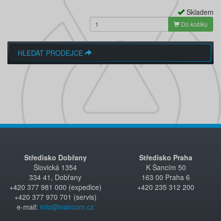
Skladem
Do košíku
HLEDAT PRODEJCE
Středisko Dobřany
Středisko Praha
Šlovická 1354
K Šancím 50
334 41, Dobřany
163 00 Praha 6
+420 377 981 000 (expedice)
+420 235 312 200
+420 377 970 701 (servis)
e-mail:
info@inaircom.cz