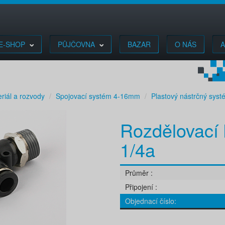
E-SHOP
PŮJČOVNA
BAZAR
O NÁS
A
riál a rozvody
Spojovací systém 4-16mm
Plastový nástrčný sys
Rozdělovací 
1/4a
Průměr
Připojení
Objednací číslo