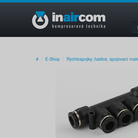
#
E-Shop
Rychlospojky, hadice, spojovací mate