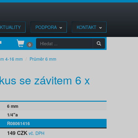
KTUALITY
PODPORA
KONTAKT
0
tém 4-16 mm
Průměr 6 mm
kus se závitem 6 x
6 mm
1/4"a
R08061416
149 CZK
vč. DPH