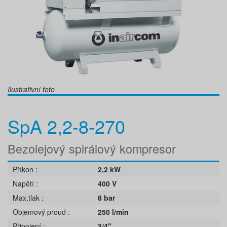
Ilustrativní foto
SpA 2,2-8-270
Bezolejový spirálový kompresor
Příkon
2,2 kW
Napětí
400 V
Max.tlak
8 bar
Objemový proud
250 l/min
Připojení
3/4"