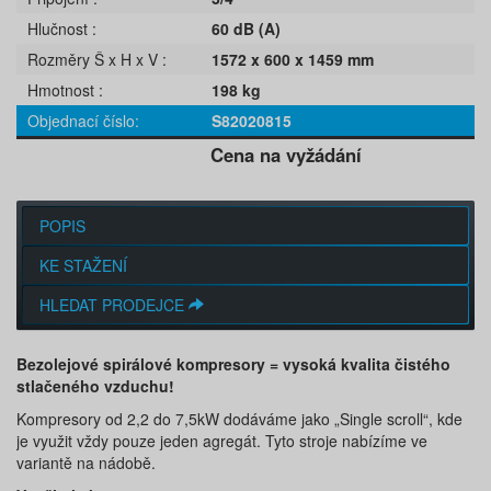
Hlučnost
60 dB (A)
Rozměry Š x H x V
1572 x 600 x 1459 mm
Hmotnost
198 kg
Objednací číslo
S82020815
Cena na vyžádání
POPIS
KE STAŽENÍ
HLEDAT PRODEJCE
Bezolejové spirálové kompresory = vysoká kvalita čistého
stlačeného vzduchu!
Kompresory od 2,2 do 7,5kW dodáváme jako „Single scroll“, kde
je využit vždy pouze jeden agregát. Tyto stroje nabízíme ve
variantě na nádobě.