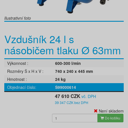
Ilustrativní foto
Vzdušník 24 l s
násobičem tlaku Ø 63mm
Výkonnost
600-300 l/min
Rozměry Š x H x V
740 x 240 x 445 mm
Hmotnost
24 kg
Objednací číslo
S99000614
47 610 CZK
vč. DPH
39 347 CZK bez DPH
Není skladem
Do košíku