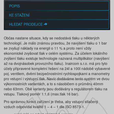
POPIS
KE STAŽENÍ
HLEDAT PRODEJCE
Občas nastane situace, kdy se nedostává tlaku u některých
technologií. Je málo známou pravdou, že navýšení tlaku o 1 bar
se zvyšují náklady na energii o 11 % a proto není vždy
ekonomické zvyšovat tlak v celém systému. Za účelem lokálního
zvýšení tlaku existuje technologie nazvaná multiplikátor (navýšení
až na dvojnásobek provozního tlaku). Inaircom s.r.o. má pro tyto
účely připravené kompletní řešení na 24l a 100l nádobě vybavené
poj. ventilem, dvěmi bezpečnostními rychlospojkami a manometry
pro vstupní i výstupní tlak. Navíc dodáváme tento systém ve dvou
výkonnostních variantách, a to s násobičem o průměru 40mm
nebo 63mm. Obě varianty jsou dodávány s regulátorem tlaku na
vstupu. Tlakový poměr 1:1,6 (max.tlak 16 bar).
Pro správnou funkci zařízení je třeba, aby vstupní stlačený
vzduch odpovídal kvalitě 1 – 4 – 1 dle ISO 8573-1.