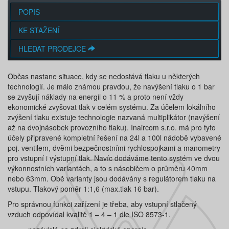
POPIS
KE STAŽENÍ
HLEDAT PRODEJCE
Občas nastane situace, kdy se nedostává tlaku u některých
technologií. Je málo známou pravdou, že navýšení tlaku o 1 bar
se zvyšují náklady na energii o 11 % a proto není vždy
ekonomické zvyšovat tlak v celém systému. Za účelem lokálního
zvýšení tlaku existuje technologie nazvaná multiplikátor (navýšení
až na dvojnásobek provozního tlaku). Inaircom s.r.o. má pro tyto
účely připravené kompletní řešení na 24l a 100l nádobě vybavené
poj. ventilem, dvěmi bezpečnostními rychlospojkami a manometry
pro vstupní i výstupní tlak. Navíc dodáváme tento systém ve dvou
výkonnostních variantách, a to s násobičem o průměru 40mm
nebo 63mm. Obě varianty jsou dodávány s regulátorem tlaku na
vstupu. Tlakový poměr 1:1,6 (max.tlak 16 bar).
Pro správnou funkci zařízení je třeba, aby vstupní stlačený
vzduch odpovídal kvalitě 1 – 4 – 1 dle ISO 8573-1.