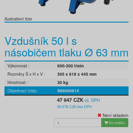
Ilustrativní foto
Vzdušník 50 l s
násobičem tlaku Ø 63 mm
Výkonnost
600-300 l/min
Rozměry Š x H x V
305 x 618 x 445 mm
Hmotnost
30 kg
Objednací číslo
S99000814
47 647 CZK
vč. DPH
39 378 CZK bez DPH
Není skladem
Do košíku