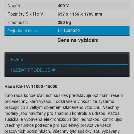
Napětí
400 V
Rozměry Š x H x V
657 x 1156 x 1709 mm
Hmotnost
280 kg
Objednací číslo
U11400022
Cena na vyžádání
POPIS
HLEDAT PRODEJCE
Řada KS-T/A 11000–45000
Tato řada kondenzačních sušiček představuje optimální řešení
pro všechny, kteří vyžadují odstranění vlhkosti ze systémů
pracujících s velkým objemem stlačeného vzduchu. Všechny
modely jsou navrženy pro snadnou kontrolu a údržbu. Každá
sušička je vybavena elektronickou řídící jednotkou, kontrolující
všechny funkce potřebné pro spolehlivý provoz ve všech
pracovních podmínkách. Všechny tyto sušičky jsou vybaveny