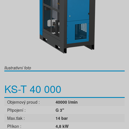
Ilustrativní foto
KS-T 40 000
Objemový proud
40000 l/min
Připojení
G 3"
Max.tlak
14 bar
Příkon
4,8 kW