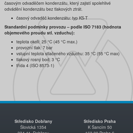
časovým odvaděčem kondenzátu, který zajistí spolehlivé
odvádění kondenzátu bez tlakových ztrát.
časový odvaděč kondenzátu: typ KS-T
Standardní podmínky provozu – podle ISO 7183 (hodnota
objemového proudu stl. vzduchu):
teplota okolí: 25 °C (45 °C max.)
provozní tlak: 7 bar
vstupní teplota stlačeného vzduchu: 35 °C (55 °C max)
tlakový rosný bod: 3 °C
třída 4 (ISO 8573-1)
Středisko Dobřany
Středisko Praha
Šlovická 1354
K Šancím 50