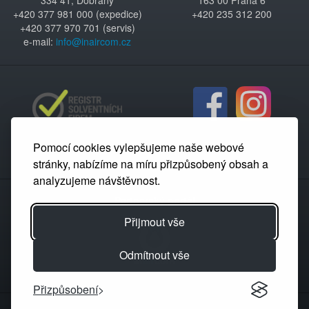
334 41, Dobřany
163 00 Praha 6
+420 377 981 000 (expedice)
+420 235 312 200
+420 377 970 701 (servis)
e-mail:
info@inaircom.cz
Pomocí cookies vylepšujeme naše webové
stránky, nabízíme na míru přizpůsobený obsah a
analyzujeme návštěvnost.
Partnerský portál
Přijmout vše
Odmítnout vše
Přizpůsobení