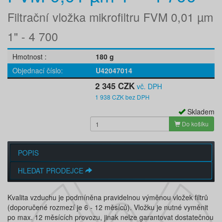
Filtrační vložka mikrofiltru FVM 0,01 µm
1" - 4 700
Hmotnost
180 g
Objednací číslo
U42047014
2 345 CZK
vč. DPH
1 938 CZK bez DPH
Skladem
Do košíku
POPIS
HLEDAT PRODEJCE
Kvalita vzduchu je podmíněna pravidelnou výměnou vložek filtrů
(doporučené rozmezí je 6 - 12 měsíců). Vložku je nutné vyměnit
po max. 12 měsících provozu, jinak nelze garantovat dostatečnou