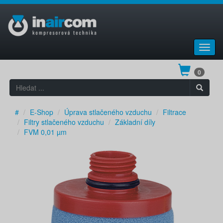
Toggl
navig
0
#
E-Shop
Úprava stlačeného vzduchu
Filtrace
Filtry stlačeného vzduchu
Základní díly
FVM 0,01 µm