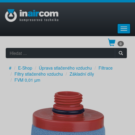
Toggl
navig
0
#
E-Shop
Úprava stlačeného vzduchu
Filtrace
Filtry stlačeného vzduchu
Základní díly
FVM 0,01 µm