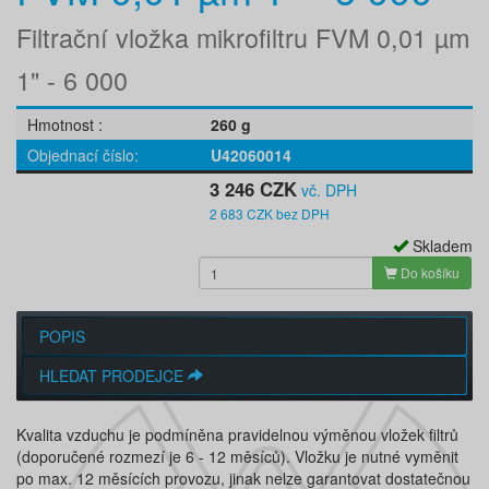
Filtrační vložka mikrofiltru FVM 0,01 µm
1" - 6 000
Hmotnost
260 g
Objednací číslo
U42060014
3 246 CZK
vč. DPH
2 683 CZK bez DPH
Skladem
Do košíku
POPIS
HLEDAT PRODEJCE
Kvalita vzduchu je podmíněna pravidelnou výměnou vložek filtrů
(doporučené rozmezí je 6 - 12 měsíců). Vložku je nutné vyměnit
po max. 12 měsících provozu, jinak nelze garantovat dostatečnou