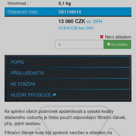
Hmotnost
5,1 kg
Objednací číslo
U61148014
13 080 CZK
vč. DPH
10 810 CZK bez DPH
Není skladem
Do košíku
POPIS
PŘÍSLUŠENSTVÍ
KE STAŽENÍ
HLEDAT PRODEJCE
Ke splnění všech podmínek spolehlivosti a vysoké kvality
stlačeného vzduchu je třeba použít odpovídající filtrační článek,
příp. jejich sestavu.
Filtrační článek musí být správně navržen s ohledem na