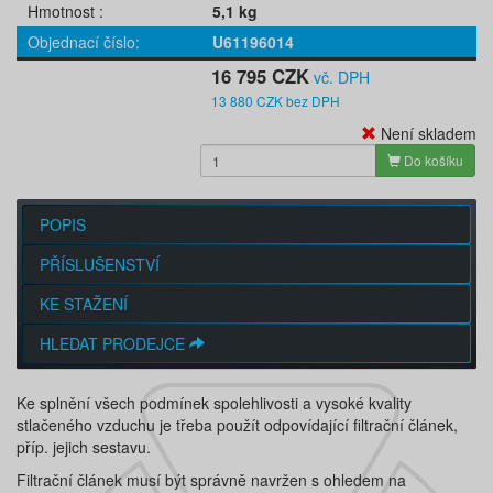
Hmotnost
5,1 kg
Objednací číslo
U61196014
16 795 CZK
vč. DPH
13 880 CZK bez DPH
Není skladem
Do košíku
POPIS
PŘÍSLUŠENSTVÍ
KE STAŽENÍ
HLEDAT PRODEJCE
Ke splnění všech podmínek spolehlivosti a vysoké kvality
stlačeného vzduchu je třeba použít odpovídající filtrační článek,
příp. jejich sestavu.
Filtrační článek musí být správně navržen s ohledem na