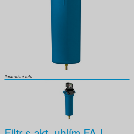
Ilustrativní foto
Filtr s akt. uhlím FA-I