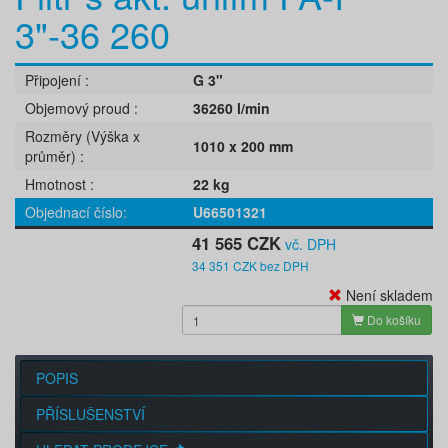
3"-36 260
Připojení
G 3"
Objemový proud
36260 l/min
Rozměry (Výška x
1010 x 200 mm
průměr)
Hmotnost
22 kg
Objednací číslo
U66501321
41 565 CZK
vč. DPH
34 351 CZK bez DPH
Není skladem
Do košíku
POPIS
PŘÍSLUŠENSTVÍ