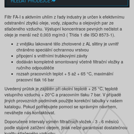
HLEDAT PRODEJCE
Filtr FA-I s aktivním uhlím z řady industry je určen k efektivnímu
odstranění zbytků oleje, vody, zápachu a olejových par ze
stlačeného vzduchu. Výstupní koncentrace pevných nečistot a
oleje je menší než 0,003 mg/m3 ( Třída 1 dle ISO 8573-1).
z vnějšku lakované tělo zhotovené z AL slitiny je uvnitř
chráněno speciální ochrannou vrstvou
připojení s vnitřními trubkovými závity
dodáván kompletně smontovaný včetně filtrační vložky a
ručního odpouštěče
rozsah pracovních teplot + 5 až + 65 °C, maximální
pracovní tlak 16 bar
Uvedený průtok je zajištěn při okolní teplotě + 25 °C, teplotě
vstupního vzduchu + 20°C a pracovním tlaku 7 bar. V případě
jiných provozních podmínek použijte korekční tabulky v našem
katalogu. Pokud potřebujete pomoci se správným návrhem,
neváhejte nás kontaktovat.
Doporučené intervaly výměn filtračních vložek - 3 - 6 měsíců
podle stupně zatížení olejem, jinak nelze garantovat dostatečnou
kvalitu stlačeného vzduchu.