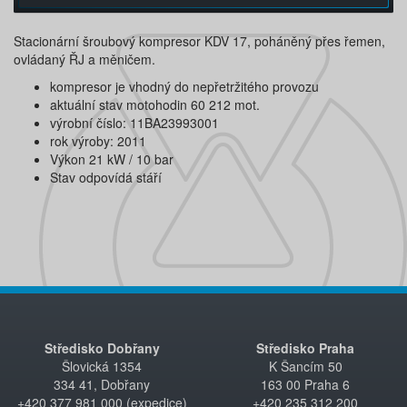
Stacionární šroubový kompresor KDV 17, poháněný přes řemen,
ovládaný ŘJ a měničem.
kompresor je vhodný do nepřetržitého provozu
aktuální stav motohodin 60 212 mot.
výrobní číslo: 11BA23993001
rok výroby: 2011
Výkon 21 kW / 10 bar
Stav odpovídá stáří
Středisko Dobřany
Středisko Praha
Šlovická 1354
K Šancím 50
334 41, Dobřany
163 00 Praha 6
+420 377 981 000 (expedice)
+420 235 312 200