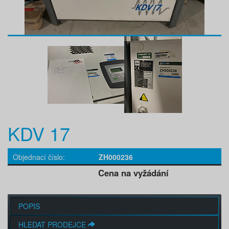
KDV 17
Objednací číslo
ZH000236
Cena na vyžádání
POPIS
HLEDAT PRODEJCE