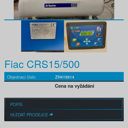
Fiac CRS15/500
Objednací číslo
ZH419914
Cena na vyžádání
POPIS
HLEDAT PRODEJCE