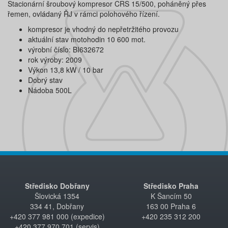
Stacionární šroubový kompresor CRS 15/500, poháněný přes
řemen, ovládaný ŘJ v rámci polohového řízení.
kompresor je vhodný do nepřetržitého provozu
aktuální stav motohodin 10 600 mot.
výrobní číslo: BI632672
rok výroby: 2009
Výkon 13,8 kW / 10 bar
Dobrý stav
Nádoba 500L
Středisko Dobřany
Středisko Praha
Šlovická 1354
K Šancím 50
334 41, Dobřany
163 00 Praha 6
+420 377 981 000 (expedice)
+420 235 312 200
+420 377 970 701 (servis)