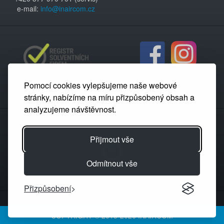
e-mail:
info@inaircom.cz
Pomocí cookies vylepšujeme naše webové
stránky, nabízíme na míru přizpůsobený obsah a
analyzujeme návštěvnost.
Partnerský portál
Přijmout vše
Odmítnout vše
Přizpůsobení
COPYRIGHT © 2013-2026 INAIRCOM