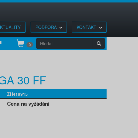
KTUALITY
PODPORA
KONTAKT
0
 GA 30 FF
ZH419915
Cena na vyžádání