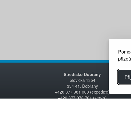
Pomoc
přizp
Středisko Dobřany
Při
Šlovická 1354
334 41, Dobřany
+420 377 981 000 (expedice)
+420 377 970 701 (servis)
e-mail:
info@inaircom.cz