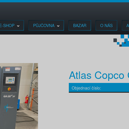
E-SHOP
PŮJČOVNA
BAZAR
O NÁS
A
Atlas Copco
Objednací číslo