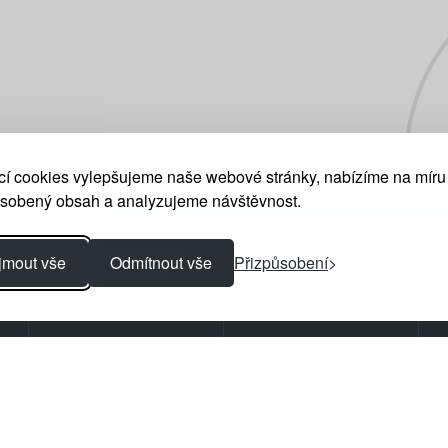
í cookies vylepšujeme naše webové stránky, nabízíme na míru
ůsobený obsah a analyzujeme návštěvnost.
Středisko Praha
jmout vše
Odmítnout vše
Přizpůsobení
K Šancím 50
163 00 Praha 6
+420 235 312 200