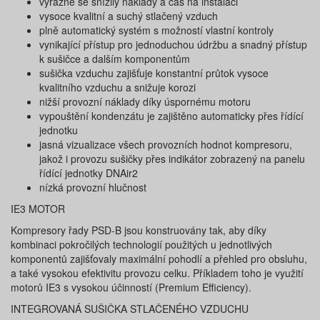
výrazně se snížily náklady a čas na instalaci
vysoce kvalitní a suchý stlačený vzduch
plně automatický systém s možností vlastní kontroly
vynikající přístup pro jednoduchou údržbu a snadný přístup
k sušičce a dalším komponentům
sušička vzduchu zajišťuje konstantní průtok vysoce
kvalitního vzduchu a snižuje korozi
nižší provozní náklady díky úspornému motoru
vypouštění kondenzátu je zajištěno automaticky přes řídící
jednotku
jasná vizualizace všech provozních hodnot kompresoru,
jakož i provozu sušičky přes indikátor zobrazený na panelu
řídící jednotky DNAir2
nízká provozní hlučnost
IE3 MOTOR
Kompresory řady PSD-B jsou konstruovány tak, aby díky
kombinaci pokročilých technologií použitých u jednotlivých
komponentů zajišťovaly maximální pohodlí a přehled pro obsluhu,
a také vysokou efektivitu provozu celku. Příkladem toho je využití
motorů IE3 s vysokou účinností (Premium Efficiency).
INTEGROVANÁ SUŠIČKA STLAČENÉHO VZDUCHU