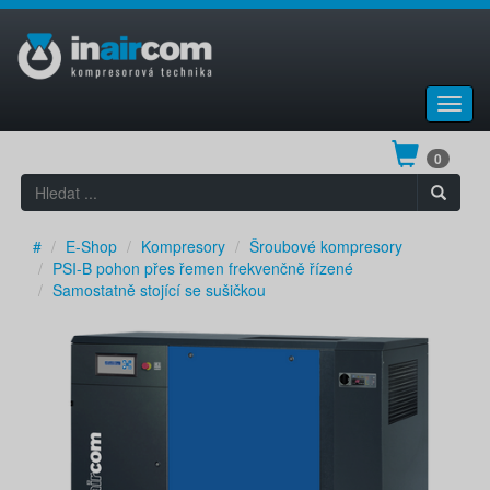
Toggl
navig
0
#
E-Shop
Kompresory
Šroubové kompresory
PSI-B pohon přes řemen frekvenčně řízené
Samostatně stojící se sušičkou