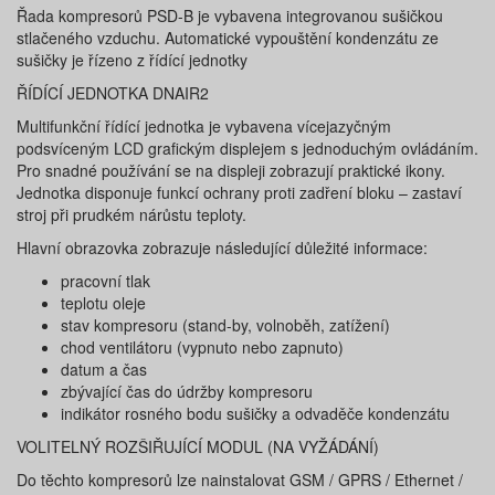
Řada kompresorů PSD-B je vybavena integrovanou sušičkou
stlačeného vzduchu. Automatické vypouštění kondenzátu ze
sušičky je řízeno z řídící jednotky
ŘÍDÍCÍ JEDNOTKA DNAIR2
Multifunkční řídící jednotka je vybavena vícejazyčným
podsvíceným LCD grafickým displejem s jednoduchým ovládáním.
Pro snadné používání se na displeji zobrazují praktické ikony.
Jednotka disponuje funkcí ochrany proti zadření bloku – zastaví
stroj při prudkém nárůstu teploty.
Hlavní obrazovka zobrazuje následující důležité informace:
pracovní tlak
teplotu oleje
stav kompresoru (stand-by, volnoběh, zatížení)
chod ventilátoru (vypnuto nebo zapnuto)
datum a čas
zbývající čas do údržby kompresoru
indikátor rosného bodu sušičky a odvaděče kondenzátu
VOLITELNÝ ROZŠIŘUJÍCÍ MODUL (NA VYŽÁDÁNÍ)
Do těchto kompresorů lze nainstalovat GSM / GPRS / Ethernet /