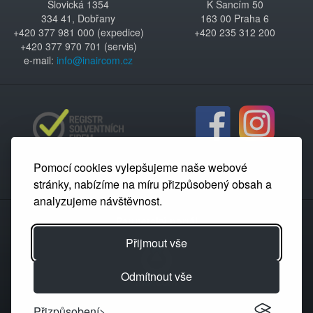
Šlovická 1354
K Šancím 50
334 41, Dobřany
163 00 Praha 6
+420 377 981 000 (expedice)
+420 235 312 200
+420 377 970 701 (servis)
e-mail:
info@inaircom.cz
Pomocí cookies vylepšujeme naše webové
stránky, nabízíme na míru přizpůsobený obsah a
analyzujeme návštěvnost.
Partnerský portál
Přijmout vše
Odmítnout vše
Přizpůsobení