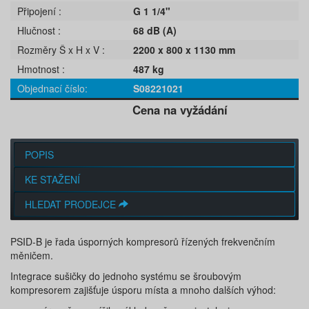
Připojení
G 1 1/4"
Hlučnost
68 dB (A)
Rozměry Š x H x V
2200 x 800 x 1130 mm
Hmotnost
487 kg
Objednací číslo
S08221021
Cena na vyžádání
POPIS
KE STAŽENÍ
HLEDAT PRODEJCE
PSID-B je řada úsporných kompresorů řízených frekvenčním
měničem.
Integrace sušičky do jednoho systému se šroubovým
kompresorem zajišťuje úsporu místa a mnoho dalších výhod: